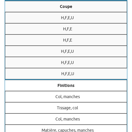
Coupe
H,F,E,U
H,F,E
H,F,E
H,F,E,U
H,F,E,U
H,F,E,U
Finitions
Col, manches
Tissage, col
Col, manches
Matière, capuches, manches