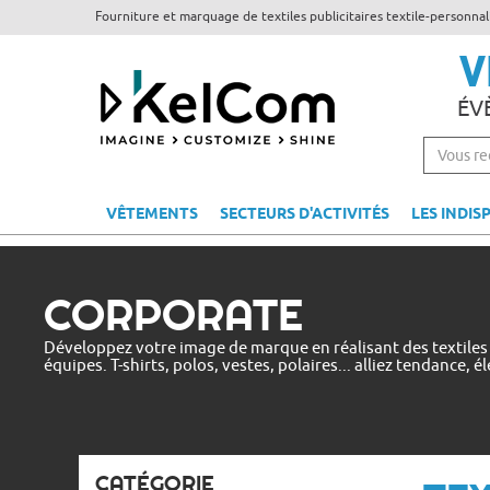
Fourniture et marquage de textiles publicitaires textile-personna
V
ÉV
VÊTEMENTS
SECTEURS D'ACTIVITÉS
LES INDIS
CORPORATE
Développez votre image de marque en réalisant des textiles
équipes. T-shirts, polos, vestes, polaires... alliez tendance, é
CATÉGORIE