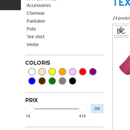
TE
Accessoires
Chemise
24 produi
Pantalon
Polo
Tee shirt
Veste
COLORIS
PRIX
OK
1€
41€