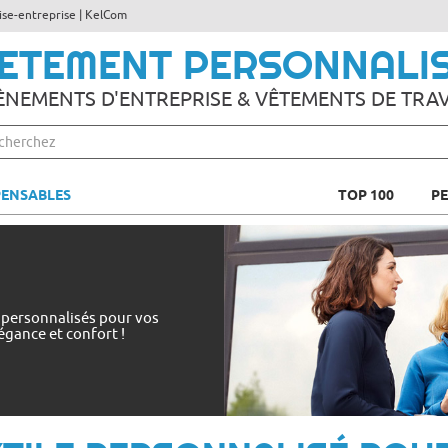
lise-entreprise | KelCom
ETEMENT PERSONNALI
ÈNEMENTS D'ENTREPRISE & VÊTEMENTS DE TRAV
PENSABLES
TOP 100
P
 personnalisés pour vos
légance et confort !