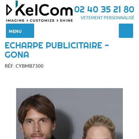
02 40 35 21 80
VETEMENT PERSONNALISÉ
MENU
ECHARPE PUBLICITAIRE -
GONA
RÉF. CYBMB7300