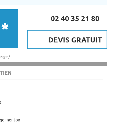
02 40 35 21 80
 *
DEVIS GRATUIT
uage )
TIEN
e
ege menton