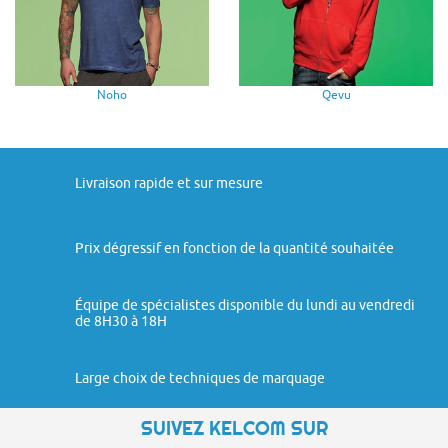
Noho
Qevu
Livraison rapide et sur mesure
Prix dégressif en fonction de la quantité souhaitée
Équipe de spécialistes disponible du lundi au vendredi
de 8H30 à 18H
Large choix de techniques de marquage
SUIVEZ KELCOM SUR