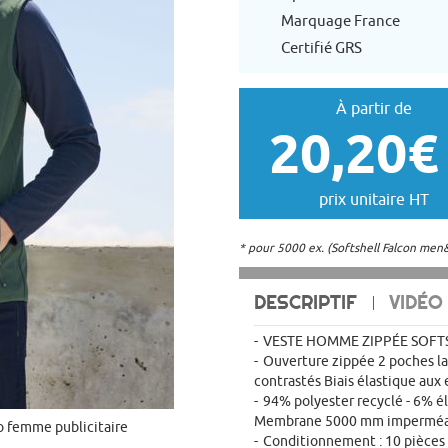
Marquage France
Certifié GRS
À partir de
20,20€
prix unitaire HT
* pour 5000 ex. (Softshell Falcon me
DESCRIPTIF
VIDÉO
VESTE HOMME ZIPPÉE SOFT
Ouverture zippée 2 poches lat
contrastés Biais élastique au
94% polyester recyclé - 6% él
Membrane 5000 mm imperméab
o femme publicitaire
Conditionnement : 10 pièces p