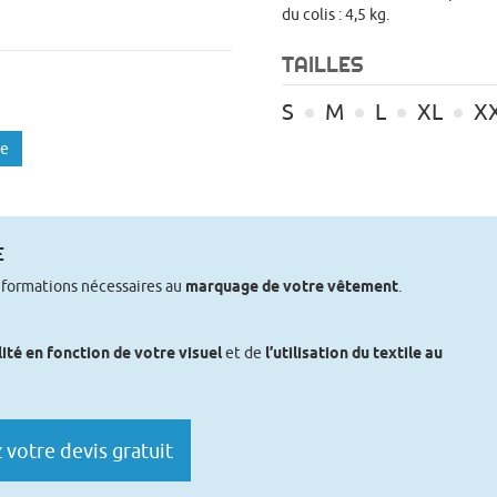
du colis : 4,5 kg.
TAILLES
S
M
L
XL
X
te
E
nformations nécessaires au
marquage de votre vêtement
.
lité en fonction de votre visuel
et de
l’utilisation du textile au
votre devis gratuit