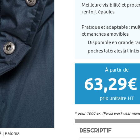
Meilleure visibilité et pro
renfort épaules
Pratique et adaptable : mu
et manches amovibles
Disponible en grande tai
poches latérales|à l'inté
À partir de
63,29€
prix unitaire HT
* pour 1000 ex. (Parka workwear manc
DESCRIPTIF
é | Paloma