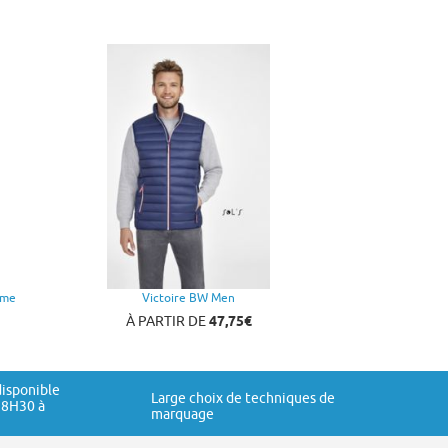
mme
Victoire BW Men
À PARTIR DE
47,75€
disponible
Large choix de techniques de
 8H30 à
marquage