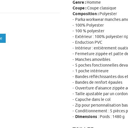
Genre :
Homme
Coupe :
Coupe classique
Composition :
Polyester
Parka workwear manches amo
100% Polyester
100 % polyester
Extérieur : 100% polyester ri
te
Enduction PVC
Intérieur : entièrement ouatin
Fermeture zippée et patte d
Manches amovibles
5 poches fonctionnelles deva
1 poche intérieure
Bandes réfléchissantes dos et
Bandes de renfort épaules
Ouverture d'aisance zippée 
Taille ajustable par un cordon
Capuche dans le col
Zip pour personnalisation bas 
Conditionnement : 5 pièces pa
Dimensions
: Poids : 1480 g