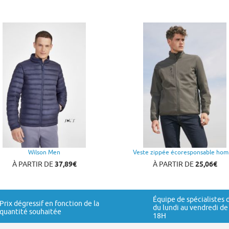
Wilson Men
Veste zippée écoresponsable ho
À PARTIR DE
37,89€
À PARTIR DE
25,06€
Équipe de spécialistes 
Prix dégressif en fonction de la
du lundi au vendredi de
quantité souhaitée
18H