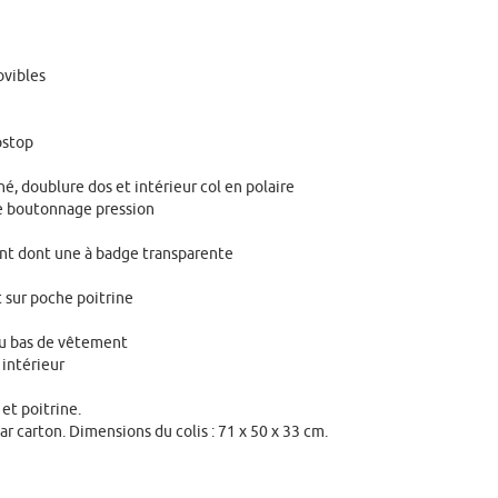
vibles
pstop
é, doublure dos et intérieur col en polaire
e boutonnage pression
nt dont une à badge transparente
 sur poche poitrine
au bas de vêtement
 intérieur
et poitrine.
r carton. Dimensions du colis : 71 x 50 x 33 cm.