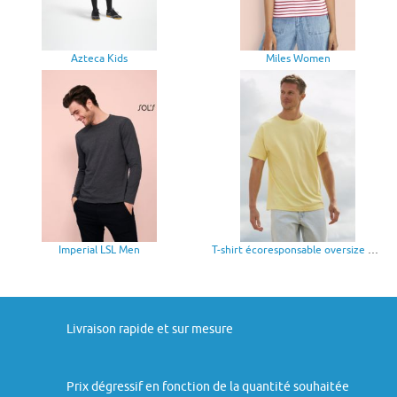
Azteca Kids
Miles Women
Imperial LSL Men
T-shirt écoresponsable oversize homme
Livraison rapide et sur mesure
Prix dégressif en fonction de la quantité souhaitée