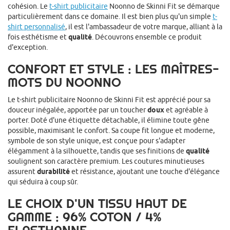
cohésion. Le
t-shirt publicitaire
Noonno de Skinni Fit se démarque
particulièrement dans ce domaine. Il est bien plus qu'un simple
t-
shirt personnalisé
, il est l'ambassadeur de votre marque, alliant à la
fois esthétisme et
qualité
. Découvrons ensemble ce produit
d'exception.
CONFORT ET STYLE : LES MAÎTRES-
MOTS DU NOONNO
Le t-shirt publicitaire Noonno de Skinni Fit est apprécié pour sa
douceur inégalée, apportée par un toucher
doux
et agréable à
porter. Doté d'une étiquette détachable, il élimine toute gêne
possible, maximisant le confort. Sa coupe fit longue et moderne,
symbole de son style unique, est conçue pour s'adapter
élégamment à la silhouette, tandis que ses finitions de
qualité
soulignent son caractère premium. Les coutures minutieuses
assurent
durabilité
et résistance, ajoutant une touche d'élégance
qui séduira à coup sûr.
LE CHOIX D'UN TISSU HAUT DE
GAMME : 96% COTON / 4%