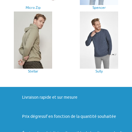
Micro Zip
Spencer
Stellar
Sully
Livraison rapide et sur mesure
Prix dégressif en fonction de la quantité souhaitée