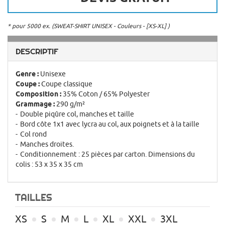
* pour 5000 ex. (SWEAT-SHIRT UNISEX - Couleurs - [XS-XL] )
DESCRIPTIF
Genre :
Unisexe
Coupe :
Coupe classique
Composition :
35% Coton / 65% Polyester
Grammage :
290 g/m²
Double piqûre col, manches et taille
Bord côte 1x1 avec lycra au col, aux poignets et à la taille
Col rond
Manches droites.
Conditionnement : 25 pièces par carton. Dimensions du
colis : 53 x 35 x 35 cm
TAILLES
XS
S
M
L
XL
XXL
3XL