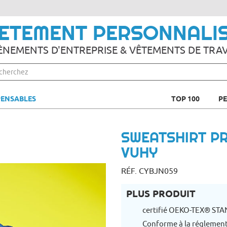
ETEMENT PERSONNALI
ÈNEMENTS D'ENTREPRISE & VÊTEMENTS DE TRAV
PENSABLES
TOP 100
P
SWEATSHIRT P
VUHY
RÉF. CYBJN059
PLUS PRODUIT
certifié OEKO-TEX® ST
Conforme à la réglemen