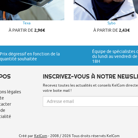
Texa
Sybo
À PARTIR DE
2,96€
À PARTIR DE
2,43€
Équipe de spécialistes 
Prix dégressif en fonction de la
du lundi au vendredi de
quantité souhaitée
18H
POS
INSCRIVEZ-VOUS À NOTRE NEWSL
Recevez toutes les actualités et conseils KelCom direc
votre boite mail !
ons légales
ite
tacter
 de
ialité
Créé par
KelCom
- 2008 / 2026 Tous droits réservés KelCom