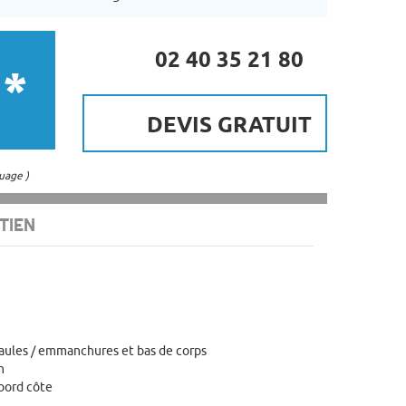
02 40 35 21 80
 *
DEVIS GRATUIT
uage )
TIEN
aules / emmanchures et bas de corps
n
bord côte