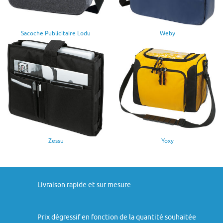
Sacoche Publicitaire Lodu
Weby
Zessu
Yoxy
Livraison rapide et sur mesure
Prix dégressif en fonction de la quantité souhaitée