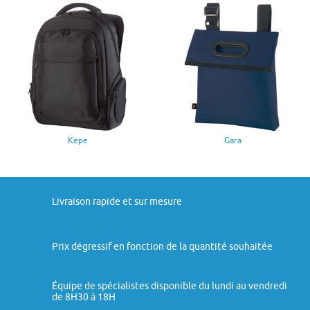
Kepe
Gara
Livraison rapide et sur mesure
Prix dégressif en fonction de la quantité souhaitée
Équipe de spécialistes disponible du lundi au vendredi
de 8H30 à 18H